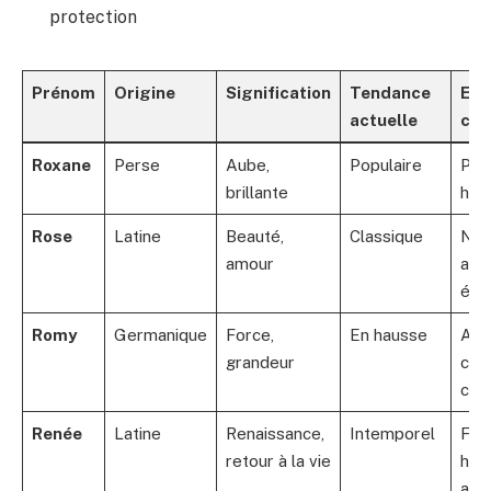
protection
Prénom
Origine
Signification
Tendance
Exe
actuelle
cél
Roxane
Perse
Aube,
Populaire
Per
brillante
hist
Rose
Latine
Beauté,
Classique
Nom
amour
arti
écri
Romy
Germanique
Force,
En hausse
Actr
grandeur
cha
cél
Renée
Latine
Renaissance,
Intemporel
Fig
retour à la vie
hist
actu