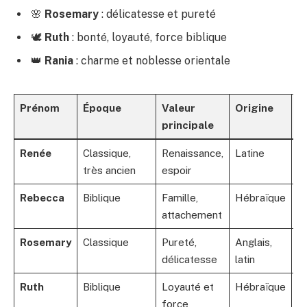
🌸
Rosemary
: délicatesse et pureté
🕊️
Ruth
: bonté, loyauté, force biblique
👑
Rania
: charme et noblesse orientale
Prénom
Époque
Valeur
Origine
P
principale
Renée
Classique,
Renaissance,
Latine
S
très ancien
espoir
Rebecca
Biblique
Famille,
Hébraïque
Pe
attachement
Rosemary
Classique
Pureté,
Anglais,
M
délicatesse
latin
Ruth
Biblique
Loyauté et
Hébraïque
M
force