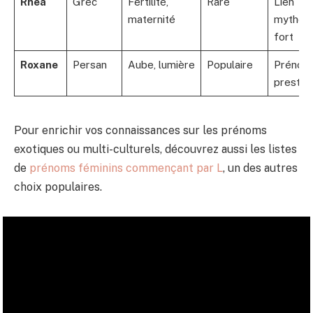
Rhea
Grec
Fertilité,
Rare
Lien
maternité
mytholo
fort
Roxane
Persan
Aube, lumière
Populaire
Prénom
prestig
Pour enrichir vos connaissances sur les prénoms
exotiques ou multi-culturels, découvrez aussi les listes
de
prénoms féminins commençant par L
, un des autres
choix populaires.