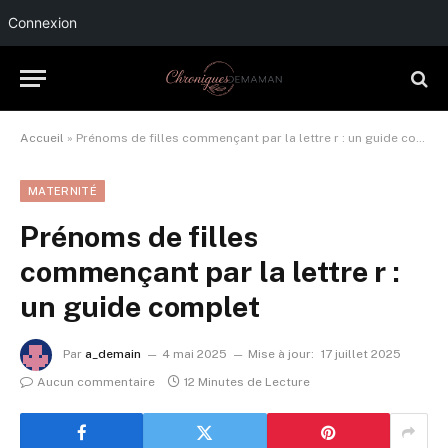
Connexion
Accueil
»
Prénoms de filles commençant par la lettre r : un guide complet
MATERNITÉ
Prénoms de filles
commençant par la lettre r :
un guide complet
Par
a_demain
4 mai 2025
Mise à jour:
17 juillet 2025
Aucun commentaire
12 Minutes de Lecture