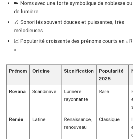
👑 Noms avec une forte symbolique de noblesse ou
de lumière
🎶 Sonorités souvent douces et puissantes, très
mélodieuses
📈 Popularité croissante des prénoms courts en « R
»
Prénom
Origine
Signification
Popularité
No
2025
Rována
Scandinave
Lumière
Rare
Pr
rayonnante
élé
spir
Renée
Latine
Renaissance,
Classique
Int
renouveau
et 
d’e