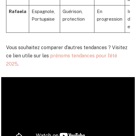
Rafaela
Espagnole,
Guérison,
En
Inf
Portugaise
protection
progression
dans
et r
Vous souhaitez comparer d’autres tendances ? Visitez
ce lien utile sur les
prénoms tendances pour l’été
2025
.