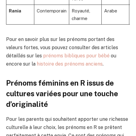
Rania
Contemporain
Royauté,
Arabe
E
charme
Pour en savoir plus sur les prénoms portant des
valeurs fortes, vous pouvez consulter des articles
détaillés sur les
prénoms bibliques pour bébé
ou
encore sur la
histoire des prénoms anciens
.
Prénoms féminins en R issus de
cultures variées pour une touche
d’originalité
Pour les parents qui souhaitent apporter une richesse
culturelle à leur choix, les prénoms en R se prêtent
parfaitement à cette envie. Ce sont des prénoms qui