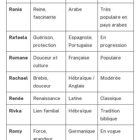
Rania
Reine,
Arabe
Très
fascinante
populaire en
pays arabes
Rafaela
Guérison,
Espagnole,
En
protection
Portugaise
progression
Romane
Douceur et
Française
Populaire
culture
Rachael
Brebis,
Hébraïque /
Modérée
douceur
Anglais
Renée
Renaissance
Latine
Classique
Rivka
Lien familial
Hébraïque
Tradition
biblique
Romy
Force,
Germanique
En vogue
grandeur