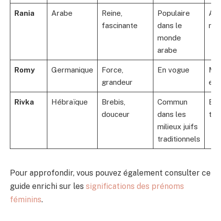
Rania
Arabe
Reine,
Populaire
Aur
fascinante
dans le
roy
monde
arabe
Romy
Germanique
Force,
En vogue
Mo
grandeur
et 
Rivka
Hébraïque
Brebis,
Commun
Bibl
douceur
dans les
tra
milieux juifs
traditionnels
Pour approfondir, vous pouvez également consulter ce
guide enrichi sur les
significations des prénoms
féminins
.