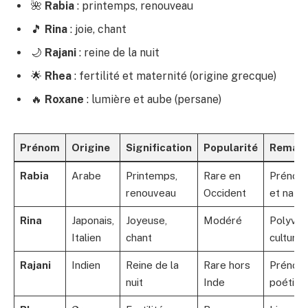
🌺
Rabia
: printemps, renouveau
🎵
Rina
: joie, chant
🌙
Rajani
: reine de la nuit
🌟
Rhea
: fertilité et maternité (origine grecque)
🔥
Roxane
: lumière et aube (persane)
Prénom
Origine
Signification
Popularité
Remar
Rabia
Arabe
Printemps,
Rare en
Prénom
renouveau
Occident
et natur
Rina
Japonais,
Joyeuse,
Modéré
Polyval
Italien
chant
culture
Rajani
Indien
Reine de la
Rare hors
Prénom
nuit
Inde
poétiqu